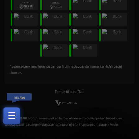
* Selama bank maintenance dan bank offline deposit dan penarikan tidak dapat
diproses
Bersertifikasi Dari
Klik Sini
☰
©2026 LUMBUNG138 menawarkan berbagai macam provider pilihan terbaik dan
didukung oleh Layanan Pelanggan profesional 24/7 yang siap melayani Anda.