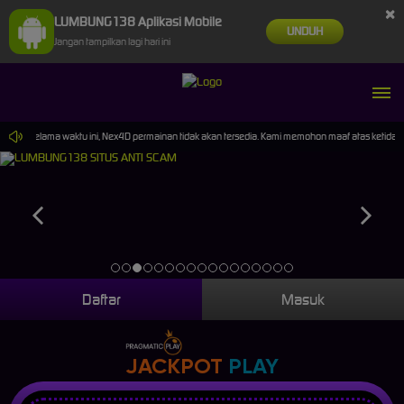
×
LUMBUNG138 Aplikasi Mobile
UNDUH
Jangan tampilkan lagi hari ini
00. Selama waktu ini, Nex4D permainan tidak akan tersedia. Kami memohon maaf atas ketidak
Daftar
Masuk
JACKPOT
PLAY