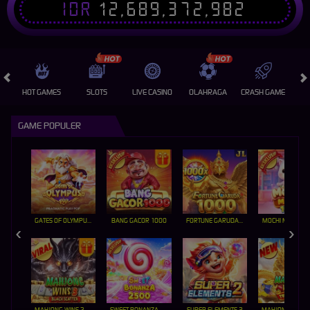
IDR
12,689,372,982
HOT GAMES
SLOTS
LIVE CASINO
OLAHRAGA
CRASH GAME
A
GAME POPULER
GATES OF OLYMPUS POP
BANG GACOR 1000
FORTUNE GARUDA 1000
MOCHI MANIA 1
MAHJONG WINS 3 – BLACK SCATTER
SWEET BONANZA 2500
SUPER ELEMENTS 2