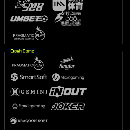
Crash Game