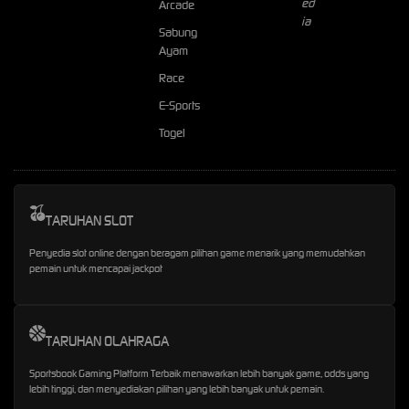
Arcade
Sabung
Ayam
Race
E-Sports
Togel
TARUHAN SLOT
Penyedia slot online dengan beragam pilihan game menarik yang memudahkan
pemain untuk mencapai jackpot
TARUHAN OLAHRAGA
Sportsbook Gaming Platform Terbaik menawarkan lebih banyak game, odds yang
lebih tinggi, dan menyediakan pilihan yang lebih banyak untuk pemain.