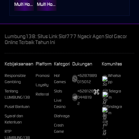
Multi Hot 5 Wild
Multi Hot Wild Ways
Lumbung138: Situs Link Slot777 Ngacir Agen Slot Gacor
Online Terbaik Tahun Ini
Kebijaksanaan
Platform
Kategori
Dukungan
Komunitas
Responsible
Promosi
Hot
+6287889
Whatsa
Gambling
Games
015012
pp
Loyalty
Tentang
Slots
+628128
Telegra
Referral
LUMBUNG138
044819
m
Live
2
Pusat Bantuan
Casino
Instagra
m
Syarat dan
Olahraga
Ketentuan
Crash
RTP
Game
LUMBUNG138