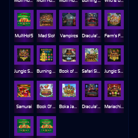
Multi Hot 20
Multi Hot 40
Multi Hot Ways
Burning Ice 40
Wild & Gods
MultiHot5
Mad Slot
Vampires
Dracula's Fortune
Farm's Fortune
Jungle Sisters Deluxe
Burning Ice
Book of Futuria
Safari Simba
Jungle Sisters
Samurai
Book Of Bonanza
Boka Jamba 10
Dracula's Fortune Halloween Edition
Mariachi Coins