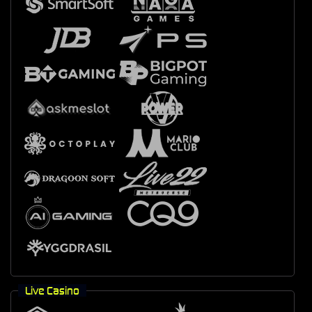
Live Casino