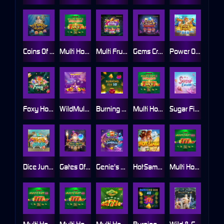
Coins Of Atlantis
Multi Hot 5 Super Wilds
Multi Fruits Charging Wilds
Gems Crown Charging Wilds
Power Of Tiger
Foxy Hot 20
WildMultiStar
Burning Ice 10
Multi Hot 5 Burn Wilds
Sugar Fiesta
Dice Jungle
Gates Of Merlyn
Genie's Bonanza
HotSamba
Multi Hot 10