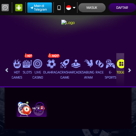
Main di
MASUK
DAFTAR
Telegram
HOT
SLOTS
LIVE
OLAHRAGA
CRASH
ARCADE
SABUNG
RACE
E-
TOGEL
PROM
GAMES
CASINO
GAME
AYAM
SPORTS
i