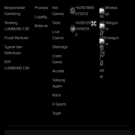
Responsible
Promosi
Hot
+6287889
Whatsa
Gambling
Games
015012
pp
Loyalty
Tentang
Slots
+628128
Telegra
Referral
LUMBUNG138
044819
m
Live
2
Pusat Bantuan
Casino
Instagra
m
Syarat dan
Olahraga
Ketentuan
Crash
RTP
Game
LUMBUNG138
Arcade
Sabung
Ayam
Race
E-Sports
Togel