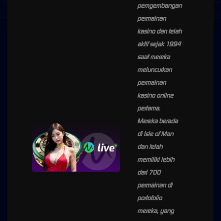
pemgembangan
permainan
kasino dan telah
aktif sejak 1994
saat mereka
meluncurkan
permainan
kasino online
pertama.
Mereka berada
di Isle of Man
dan telah
memiliki lebih
dari 700
permainan di
portofolio
mereka, yang