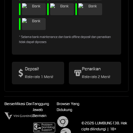
* Selama bank maintenance dan bank offline deposit dan penarikan
tidak dapat diproses
Deposit
Penarikan
Rata-rata 1 Menit
Rata-rata 2 Menit
Bersertifikasi Dari
Tanggung
Browser Yang
Jawab
Didukung
Bermain
©2026 LUMBUNG138. Hak
cipta dilindungi | 18+