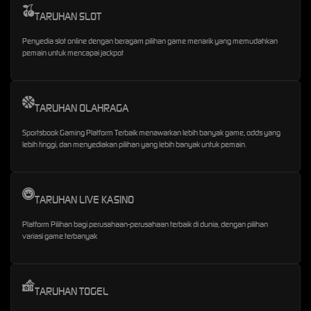
TARUHAN SLOT
Penyedia slot online dengan beragam pilihan game menarik yang memudahkan
pemain untuk mencapai jackpot
TARUHAN OLAHRAGA
Sportsbook Gaming Platform Terbaik menawarkan lebih banyak game, odds yang
lebih tinggi, dan menyediakan pilihan yang lebih banyak untuk pemain.
TARUHAN LIVE KASINO
Platform Pilihan bagi perusahaan-perusahaan terbaik di dunia, dengan pilihan
variasi game terbanyak
TARUHAN TOGEL