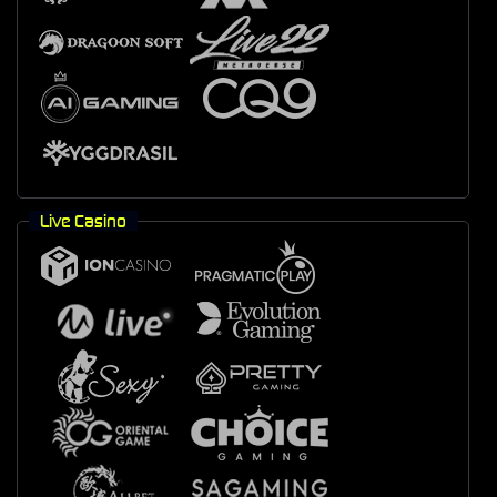
Live Casino